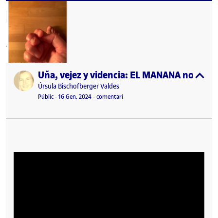
Uña, vejez y videncia: EL MAÑANA no está 
Publicat per
expa
Publicat per
Úrsula Bischofberger Valdes
Visibilitat:
Data de publicació
17 gener, 2024 8:17 am
el Uña, vejez y videncia: EL MAÑANA 
Públic
-
16 Gen. 2024
-
comentari