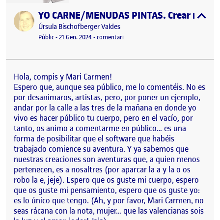
YO CARNE/MENUDAS PINTAS. Crear mi propia 
Publicat per
expa
Publicat per
Úrsula Bischofberger Valdes
Visibilitat:
Data de publicació
21 gener, 2024 9:37 pm
el YO CARNE/MENUDAS PINTAS. Crear m
Públic
-
21 Gen. 2024
-
comentari
Hola, compis y Mari Carmen!
Espero que, aunque sea público, me lo comentéis. No es
por desanimaros, artistas, pero, por poner un ejemplo,
andar por la calle a las tres de la mañana en donde yo
vivo es hacer público tu cuerpo, pero en el vacío, por
tanto, os animo a comentarme en público… es una
forma de posibilitar que el software que habéis
trabajado comience su aventura. Y ya sabemos que
nuestras creaciones son aventuras que, a quien menos
pertenecen, es a nosaltres (por aparcar la a y la o os
robo la e, jeje). Espero que os guste mi cuerpo, espero
que os guste mi pensamiento, espero que os guste yo:
es lo único que tengo. (Ah, y por favor, Mari Carmen, no
seas rácana con la nota, mujer… que las valencianas sois