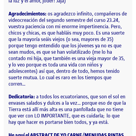
la luz y el amor, joder! Jaja)
Agradecimientos:
os agradezco infinito, compañeros de
videocreación del segundo semestre del curso 23.24,
vuestra paciencia con mi enorme impertinencia. Pero,
chicos y chicas, es que habláis muy poco. Es una suerte
que la mayoría seáis viejos (o sea, mayores de 35)
porque tengo entendido que los jóvenes ya no es que
sean mudos, es que se han volatilizado (me lo ha
contado mi hija, que también es una vieja mayor de 35,
y lo veo porque es toda una vida con niños y
adolescentes) así que, dentro de todo, hemos tenido
suerte mutua. Lo cual es raro en los tiempos que
corren…
Dedicatoria:
a todos los ecuatorianos, que son el sol en
envases salados y dulces a la vez… porque eso de que la
Tierra está allí más alta es una panfollada que no tiene
que ver con LO IMPORTANTE, que es cuidarla; lo que
hay que hacer es portarse bien todos, y ya está.
He aquí el ABSTRACT DE YO CARNE/MENUDAS PINTAS