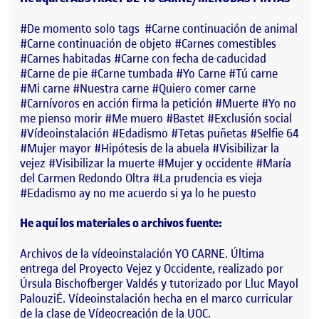
#De momento solo tags #Carne continuación de animal
#Carne continuación de objeto #Carnes comestibles
#Carnes habitadas #Carne con fecha de caducidad
#Carne de pie #Carne tumbada #Yo Carne #Tú carne
#Mi carne #Nuestra carne #Quiero comer carne
#Carnívoros en acción firma la petición #Muerte #Yo no
me pienso morir #Me muero #Bastet #Exclusión social
#Vídeoinstalación #Edadismo #Tetas puñetas #Selfie 64
#Mujer mayor #Hipótesis de la abuela #Visibilizar la
vejez #Visibilizar la muerte #Mujer y occidente #María
del Carmen Redondo Oltra #La prudencia es vieja
#Edadismo ay no me acuerdo si ya lo he puesto
He aquí los materiales o archivos fuente:
Archivos de la vídeoinstalación YO CARNE. Última
entrega del Proyecto Vejez y Occidente, realizado por
Úrsula Bischofberger Valdés y tutorizado por Lluc Mayol
PalouziÉ. Vídeoinstalación hecha en el marco curricular
de la clase de Vídeocreación de la UOC.