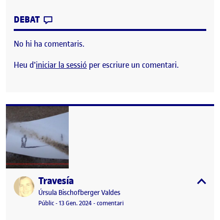
CONTRIBUTION
0
EL UÑA, VEJEZ Y VIDENCIA: EL MAÑANA N
DEBAT
No hi ha comentaris.
Heu d'
iniciar la sessió
per escriure un comentari.
Travesía
Publicat per
expa
Publicat per
Úrsula Bischofberger Valdes
Visibilitat:
Data de publicació
13 gener, 2024 1:42 am
el Travesía
Públic
-
13 Gen. 2024
-
comentari