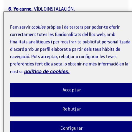
6. Yo carne.
VÍDEOINSTALACIÓN.
7. Yo carne 1.
Yo golpeada por las inclemencias
Fem servir
cookies
pròpies i de tercers per poder-te oferir
meteorológicas: se ve mi cabeza y mi pelo bajo los
efectos del viento.
correctament totes les funcionalitats del lloc web, amb
finalitats analítiques i per mostrar-te publicitat personalitzada
8. No sé.
Torso de persona en blanco y negro
d'acord amb un perfil elaborat a partir dels teus hàbits de
aplicándose una masa untuosa en la tez.
navegació. Pots acceptar, rebutjar o configurar les teves
preferències fent clic a sota, o obtenir-ne més informació en la
Reproductor
de
nostra
política de cookies.
vídeo
Acceptar
Rebutjar
Configurar