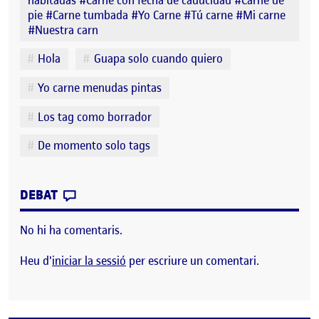
pie #Carne tumbada #Yo Carne #Tú carne #Mi carne
#Nuestra carn
Hola
Guapa solo cuando quiero
Yo carne menudas pintas
Los tag como borrador
De momento solo tags
CONTRIBUTION
0
EL YO CARNE/MENUDAS PINTAS. CREAR M
DEBAT
No hi ha comentaris.
Heu d'
iniciar la sessió
per escriure un comentari.