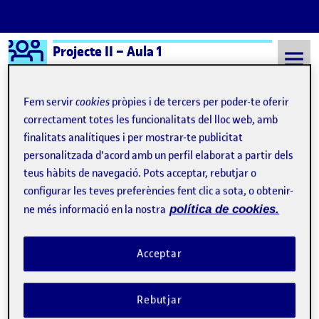
Logo Ágora
Projecte II – Aula 1
Saltar al contingut
Fem servir
cookies
pròpies i de tercers per poder-te oferir
correctament totes les funcionalitats del lloc web, amb
finalitats analítiques i per mostrar-te publicitat
Semestre 20231 - Aula 1
neurociencia con corbata
personalitzada d'acord amb un perfil elaborat a partir dels
neurociencia con corbata
teus hàbits de navegació. Pots acceptar, rebutjar o
configurar les teves preferències fent clic a sota, o obtenir-
ne més informació en la nostra
política de cookies.
Travesía
Publicat per
Publicat per
Úrsula Bischofberger Valdes
Visibilitat:
Data de publicació
13 gener, 2024 1:42 am
el Travesía
Públic
-
13 Gen. 2024
-
comentari
Acceptar
Rebutjar