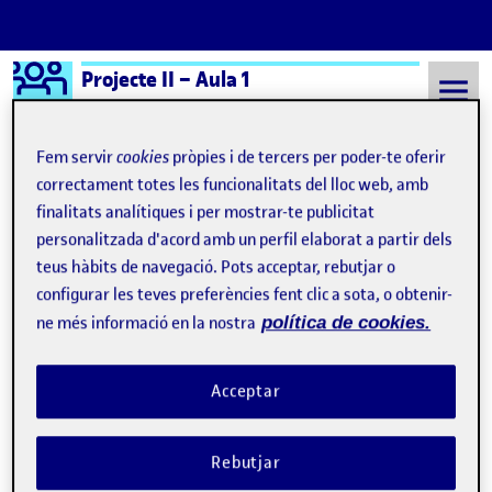
Logo Ágora
Projecte II – Aula 1
Saltar al contingut
Fem servir
cookies
pròpies i de tercers per poder-te oferir
correctament totes les funcionalitats del lloc web, amb
finalitats analítiques i per mostrar-te publicitat
Semestre 20231 - Aula 1
12 Gener, 2024
personalitzada d'acord amb un perfil elaborat a partir dels
12 Gener, 2024
teus hàbits de navegació. Pots acceptar, rebutjar o
configurar les teves preferències fent clic a sota, o obtenir-
ne més informació en la nostra
política de cookies.
VEJEZ Y OCCIDENTE, VELLESA I OCCIDENT
Publicat per
Publicat per
Úrsula Bischofberger Valdes
Visibilitat:
Data de publicació
a VEJEZ Y OCCIDENTE, VELLESA I
Públic
-
12 Gen. 2024
-
5 comentaris
Acceptar
Rebutjar