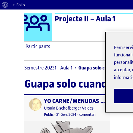
Quant al WordPress
+ Folio
Logo Ágora
Projecte II – Aula 1
Saltar al contingut
Participants
Fem serv
funcionali
personali
Semestre 20231 - Aula 1
Guapa solo cuando quiero
acceptar, 
informaci
Guapa solo cuando qui
YO CARNE/MENUDAS PINTAS. Crear mi propia videoinstalación. Trabajo final, materiales fuente y abstract hecho con tags
Publicat per
Publicat per
Úrsula Bischofberger Valdes
Visibilitat:
Data de publicació
21 gener, 2024 9:37 pm
el YO CARNE/MENUDAS PIN
Públic
-
21 Gen. 2024
-
comentari