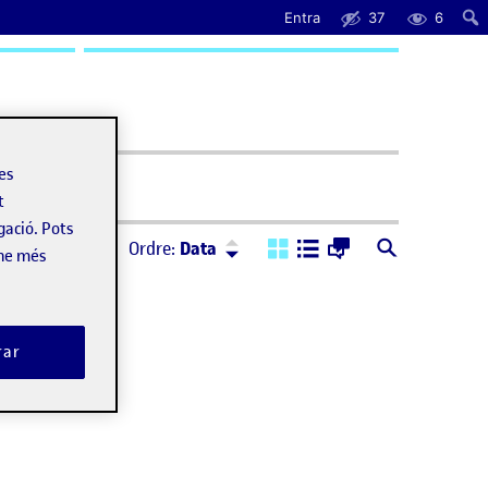
Entra
37
6
uda
les
t
gació. Pots
Ordre:
Descendent
Ordre:
Data
-ne més
rar
t hecho con tags