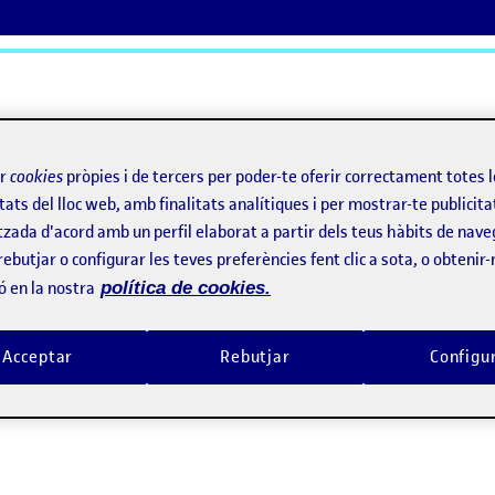
ActiFolios
Aj
ir
cookies
pròpies i de tercers per poder-te oferir correctament totes 
tats del lloc web, amb finalitats analítiques i per mostrar-te publicita
tzada d'acord amb un perfil elaborat a partir dels teus hàbits de nave
rebutjar o configurar les teves preferències fent clic a sota, o obtenir
ó en la nostra
política de cookies.
ero
Acceptar
Rebutjar
Configu
TAS. Crear mi propia videoinstalación. Trabajo final, materiales fuente y abstrac