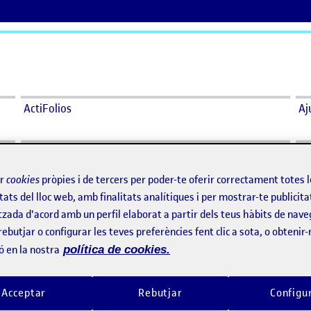
ActiFolios
Aj
ir
cookies
pròpies i de tercers per poder-te oferir correctament totes 
tats del lloc web, amb finalitats analítiques i per mostrar-te publicita
tzada d'acord amb un perfil elaborat a partir dels teus hàbits de nave
rebutjar o configurar les teves preferències fent clic a sota, o obtenir
024 1:42 am
el Travesía
i
ó en la nostra
política de cookies.
Acceptar
Rebutjar
Configu