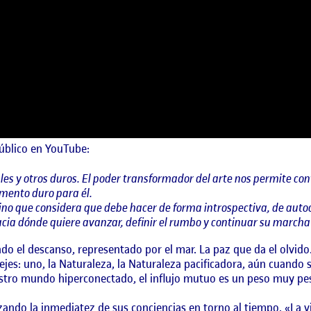
úblico en YouTube:
s y otros duros. El poder transformador del arte nos permite con
omento duro para él.
ino que considera que debe hacer de forma introspectiva, de aut
cia dónde quiere avanzar, definir el rumbo y continuar su marcha 
do el descanso, representado por el mar. La paz que da el olvido
ejes: uno, la Naturaleza, la Naturaleza pacificadora, aún cuando
estro mundo hiperconectado, el influjo mutuo es un peso muy pe
izando la inmediatez de sus conciencias en torno al tiempo. «La