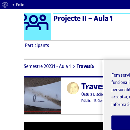
Quant al WordPress
+ Folio
Logo Ágora
Projecte II – Aula 1
Saltar al contingut
Participants
Semestre 20231 - Aula 1
Travesía
Fem serv
funcionali
Travesía
Publicat per
personali
Publicat per
Úrsula Bischofberger Valdes
acceptar, 
Visibilitat:
Data de publicació
13 gener, 2
Públic
-
13 Gen. 2024
-
comentar
informaci