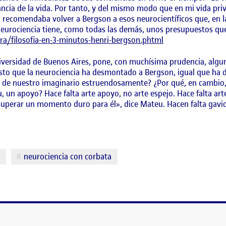
ncia de la vida. Por tanto, y del mismo modo que en mi vida pr
g recomendaba volver a Bergson a esos neurocientíficos que, en 
 neurociencia tiene, como todas las demás, unos presupuestos q
ra/filosofia-en-3-minutos-henri-bergson.phtml
universidad de Buenos Aires, pone, con muchísima prudencia, algu
to que la neurociencia ha desmontado a Bergson, igual que ha
l de nuestro imaginario estruendosamente? ¿Por qué, en cambio,
, un apoyo? Hace falta arte apoyo, no arte espejo. Hace falta art
 superar un momento duro para él», dice Mateu. Hacen falta gavio
u
neurociencia con corbata