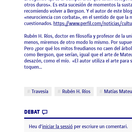
otros duros». Es esta sucesión de momentos la susta
recomiendo volver a Bergson. Y el autor de este blo
«neurociencia con corbata», en el sentido de que la
cuestionados.
https://www.perfil.com/noticias/cultu
Rubén H. Ríos, doctor en filosofía y profesor de la 
menos, miremos de otro modo lo mismo. Por supues
Pero ¿por qué los mitos freudianos no caen del árbo
como Bergson, que serían, igual que el arte de Mateu
desazón, como el mío. «El autor utiliza el arte para
toquen…
Etiquetes
Travesía
Rubén H. Ríos
Matías Mate
CONTRIBUTION
0
EL TRAVESÍA
DEBAT
Heu d'
iniciar la sessió
per escriure un comentari.