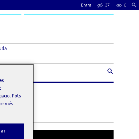
Entra
37
6
uda
les
t
gació. Pots
-ne més
rar