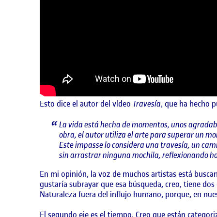
Esto dice el autor del vídeo
Travesía
, que ha hecho p
La vida está hecha de momentos, unos agradable
obra, el autor utiliza el arte para superar un m
Este impasse lo considera una travesía, un cam
sin arrastrar ninguna mochila, reflexionando ha
En mi opinión, la voz de muchos artistas está buscan
gustaría subrayar que esa búsqueda, creo, tiene dos 
Naturaleza fuera del influjo humano, porque, en nu
El segundo eje es el tiempo. Creo que están categor