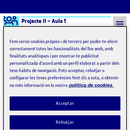
Logo Ágora
Projecte II – Aula 1
Saltar al contingut
Fem servir
cookies
pròpies i de tercers per poder-te oferir
correctament totes les funcionalitats del lloc web, amb
finalitats analítiques i per mostrar-te publicitat
Semestre 20231 - Aula 1
Travesía
personalitzada d'acord amb un perfil elaborat a partir dels
Travesía
teus hàbits de navegació. Pots acceptar, rebutjar o
configurar les teves preferències fent clic a sota, o obtenir-
ne més informació en la nostra
política de cookies.
Travesía
Publicat per
Publicat per
Úrsula Bischofberger Valdes
Visibilitat:
Data de publicació
13 gener, 2024 1:42 am
el
Travesía
Públic
-
13 Gen. 2024
-
comentari
Acceptar
Rebutjar