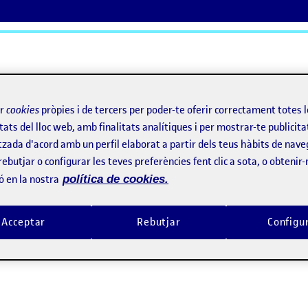
ActiFolios
Aj
ir
cookies
pròpies i de tercers per poder-te oferir correctament totes 
tats del lloc web, amb finalitats analítiques i per mostrar-te publicita
tzada d'acord amb un perfil elaborat a partir dels teus hàbits de nave
rebutjar o configurar les teves preferències fent clic a sota, o obtenir
ó en la nostra
política de cookies.
Acceptar
Rebutjar
Configu
TAS. Crear mi propia videoinstalación. Trabajo final, materiales fuente y abstrac