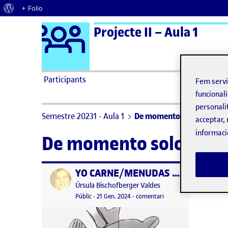
Quant al WordPress
+ Folio
Logo Ágora
Projecte II – Aula 1
Saltar al contingut
Participants
Fem serv
funcionali
personali
Semestre 20231 - Aula 1
De momento solo tags
acceptar, 
informaci
De momento solo tags
YO CARNE/MENUDAS PINTAS. Crear mi propia videoinstalación. Trabajo final, materiales fuente y abstract hecho con tags
Publicat per
Publicat per
Úrsula Bischofberger Valdes
Visibilitat:
Data de publicació
21 gener, 2024 9:37 pm
el YO CARNE/MENUDAS PIN
Públic
-
21 Gen. 2024
-
comentari