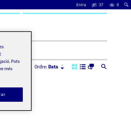
Entra
37
6
uda
les
t
gació. Pots
Ordre:
Descendent
Ordre:
Data
-ne més
rar
t hecho con tags