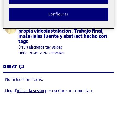
Configurar
YO CARNE/MENUDAS PINTAS. Crear mi
Publicat per
propia videoinstalación. Trabajo final,
materiales fuente y abstract hecho con
tags
Publicat per
Úrsula Bischofberger Valdes
Visibilitat:
Data de publicació
21 gener, 2024 9:37 pm
el YO CARNE/MENUDAS PINTAS. Crear mi 
Públic
-
21 Gen. 2024
-
comentari
CONTRIBUTION
0
EL YO CARNE/MENUDAS PINTAS. CREAR MI 
DEBAT
No hi ha comentaris.
Heu d'
iniciar la sessió
per escriure un comentari.