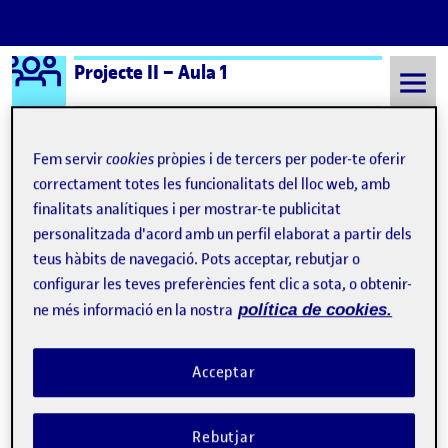
Logo Ágora
Projecte II – Aula 1
Saltar al contingut
Fem servir
cookies
pròpies i de tercers per poder-te oferir
correctament totes les funcionalitats del lloc web, amb
Semestre 20231 - Aula 1
Yo carne menudas pintas
finalitats analítiques i per mostrar-te publicitat
personalitzada d'acord amb un perfil elaborat a partir dels
Yo carne menudas pintas
teus hàbits de navegació. Pots acceptar, rebutjar o
configurar les teves preferències fent clic a sota, o obtenir-
ne més informació en la nostra
política de cookies.
Acceptar
Rebutjar